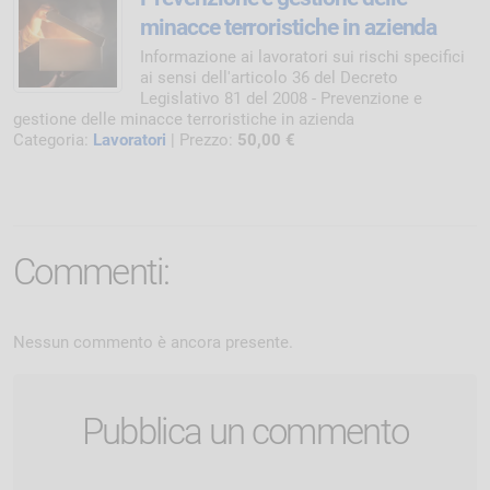
da
Corso online di formazione su come
riconoscere le persone per esaltarne i ta
ecifici
e le qualità
Categoria:
Management
| Prezzo:
10,00
e
Commenti:
Nessun commento è ancora presente.
Pubblica un commento