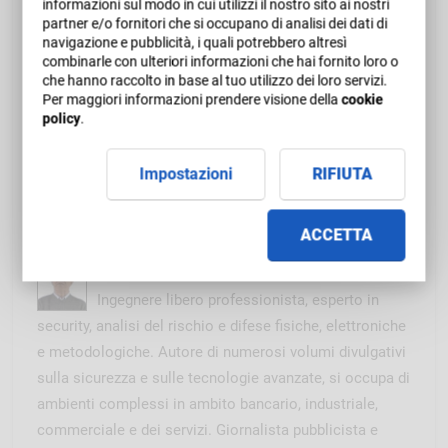
chat con l'e-tutor a cui è possibile accedere per
informazioni sul modo in cui utilizzi il nostro sito ai nostri
partner e/o fornitori che si occupano di analisi dei dati di
ogni tipologia di esigenza formativa e di
navigazione e pubblicità, i quali potrebbero altresì
assistenza tecnica.
combinarle con ulteriori informazioni che hai fornito loro o
che hanno raccolto in base al tuo utilizzo dei loro servizi.
Docenti del corso online in e-
Per maggiori informazioni prendere visione della
cookie
policy
.
Learning Lavoratori Commercio -
Aggiornamento - 6 ore - Stili di vita
Impostazioni
RIFIUTA
sani, tecnostress e rischio
aggressione
ACCETTA
Adalberto BIASIOTTI
Ingegnere libero professionista, esperto in
security, analisi del rischio e difese fisiche, elettroniche
e metodologiche. Autore di numerosi volumi divulgativi
sulla sicurezza e sulle tecnologie avanzate, si occupa di
ambienti complessi in ambito bancario, industriale,
commerciale e dei servizi. Giornalista pubblicista e