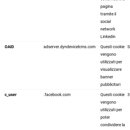
pagina
tramite il
social
network
Linkedin
OAID
adserver.dyndevicelcms.com
Questi cookie
S
vengono
utilizzati per
visualizzare
banner
pubblicitari
c_user
.facebook.com
Questi cookie
3
vengono
utilizzati per
poter
condividere la