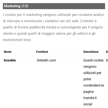
Marketing (13)
I cookie per il marketing vengono utilizzati per condurre analisi
di mercato e monitorare i visitatori nei siti web. L'intento è
quello di fornire pubblicità mirata e coinvolgente per il singolo
utente e quindi quelli di maggior valore per gli editori e gli
inserzionisti terzi.
Nome
Fornitore
Descrizione
S
bcookie
.linkedin.com
Questi cookie
S
vengono
utilizzati per
poter
condividere la
pagina
tramite il
social