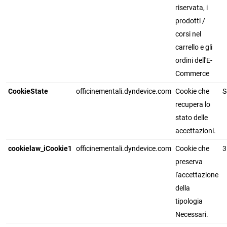
riservata, i
prodotti /
corsi nel
carrello e gli
ordini dell'E-
Commerce
CookieState
officinementali.dyndevice.com
Cookie che
S
recupera lo
stato delle
accettazioni.
cookielaw_iCookie1
officinementali.dyndevice.com
Cookie che
3
preserva
l'accettazione
della
tipologia
Necessari.