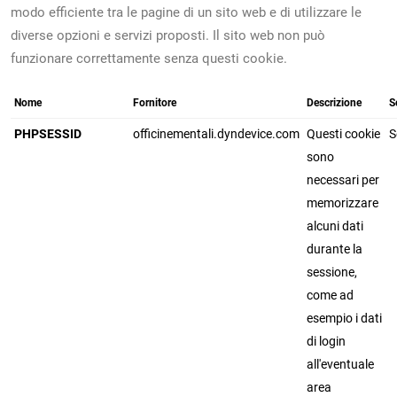
modo efficiente tra le pagine di un sito web e di utilizzare le
diverse opzioni e servizi proposti. Il sito web non può
funzionare correttamente senza questi cookie.
Nome
Fornitore
Descrizione
S
PHPSESSID
officinementali.dyndevice.com
Questi cookie
S
sono
necessari per
memorizzare
alcuni dati
durante la
sessione,
come ad
esempio i dati
di login
all'eventuale
area