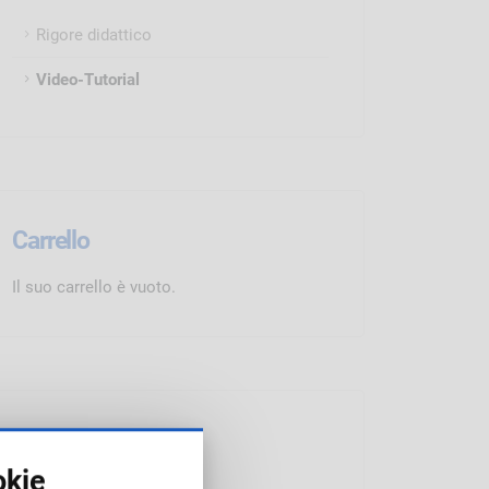
Rigore didattico
Video-Tutorial
Carrello
Il suo carrello è vuoto.
Corsi eLearning
okie