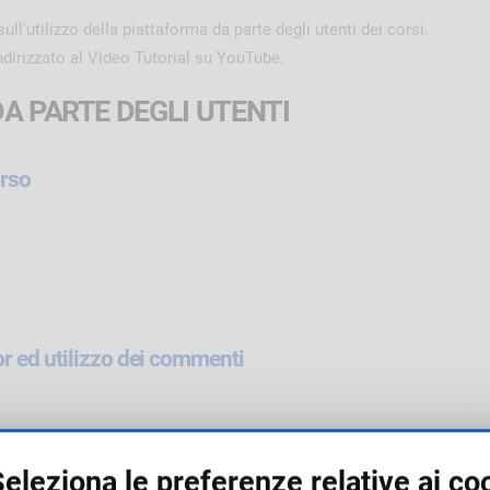
ull'utilizzo della piattaforma da parte degli utenti dei corsi.
ndirizzato al Video Tutorial su YouTube.
A PARTE DEGLI UTENTI
orso
r ed utilizzo dei commenti
eleziona le preferenze relative ai co