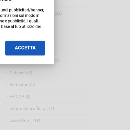
Competenze digitali (8)
nunci pubblicitari/banner,
Competenze personali (22)
informazioni sul modo in
ne e pubblicità, i quali
Cyber Security (8)
base al tuo utilizzo dei
Data science (2)
ACCETTA
Datore di Lavoro (5)
Datore di Lavoro RSPP (1)
Dirigenti (9)
Formatori (2)
HACCP (8)
Informatica ufficio (17)
Lavoratori (119)