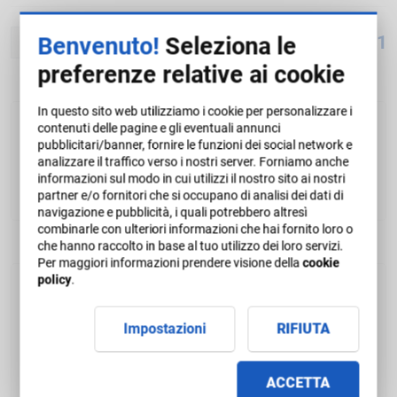
Corsi:
1 - 1 su 1
Benvenuto!
Seleziona le
1
preferenze relative ai cookie
In questo sito web utilizziamo i cookie per personalizzare i
contenuti delle pagine e gli eventuali annunci
Carrello
pubblicitari/banner, fornire le funzioni dei social network e
analizzare il traffico verso i nostri server. Forniamo anche
informazioni sul modo in cui utilizzi il nostro sito ai nostri
Il suo carrello è vuoto.
partner e/o fornitori che si occupano di analisi dei dati di
navigazione e pubblicità, i quali potrebbero altresì
combinarle con ulteriori informazioni che hai fornito loro o
che hanno raccolto in base al tuo utilizzo dei loro servizi.
Per maggiori informazioni prendere visione della
cookie
policy
.
Coupon di sconto
Impostazioni
RIFIUTA
Hai un coupon di sconto? Inserisci il codice:
ACCETTA