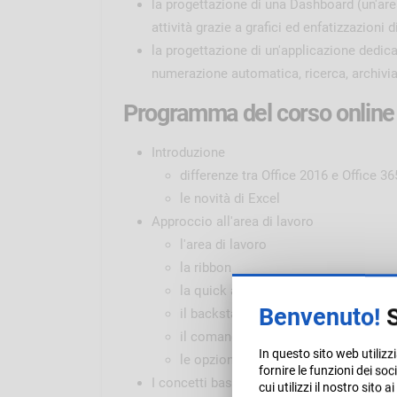
la progettazione di una Dashboard (un'area
attività grazie a grafici ed enfatizzazioni 
la progettazione di un'applicazione dedica
numerazione automatica, ricerca, archivia
Programma del corso online 
Introduzione
differenze tra Office 2016 e Office 36
le novità di Excel
Approccio all'area di lavoro
l'area di lavoro
la ribbon
la quick access toolbar
Benvenuto!
S
il backstage
il comando aiutami
In questo sito web utilizz
le opzioni base
fornire le funzioni dei so
I concetti base
cui utilizzi il nostro sito 