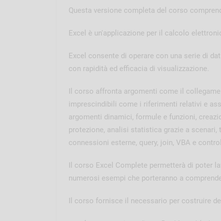
Questa versione completa del corso comprende
Excel è un'applicazione per il calcolo elettronic
Excel consente di operare con una serie di dati
con rapidità ed efficacia di visualizzazione.
Il corso affronta argomenti come il collegame
imprescindibili come i riferimenti relativi e as
argomenti dinamici, formule e funzioni, creazion
protezione, analisi statistica grazie a scenari, 
connessioni esterne, query, join, VBA e control
Il corso Excel Complete permetterà di poter lav
numerosi esempi che porteranno a comprender
Il corso fornisce il necessario per costruire del