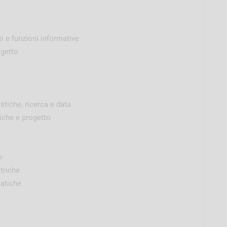
i e funzioni informative
ogetto
stiche, ricerca e data
iche e progetto
o
triche
matiche