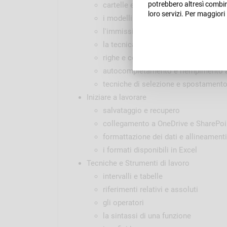
potrebbero altresì combina
cartelle e fogli di lavoro
loro servizi. Per maggiori
i modelli
l'immissione dei dati
la tecnica del copia e incolla
righe e colonne
autocompletamento e riempimento 
tecniche di selezione e spostament
Iniziare a lavorare
salvataggio e recupero
collegamento a OneDrive e SharePoi
formattazione dei dati e allineamenti
i formati disponibili in Excel
Tecniche e Strumenti di lavoro
intervalli e tabelle
riferimenti relativi e assoluti
gli operatori
la sintassi di una funzione