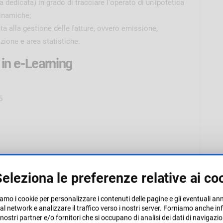
 dedicata) in grado di tracciare l'operato di un'ipotetica
dinamiche;
ta alla gestione delle fatture, ovvero emissione,
zione e area statistiche.
in e-Learning
5
eleziona le preferenze relative ai co
iamo i cookie per personalizzare i contenuti delle pagine e gli eventuali an
cial network e analizzare il traffico verso i nostri server. Forniamo anche 
ai nostri partner e/o fornitori che si occupano di analisi dei dati di navigazio