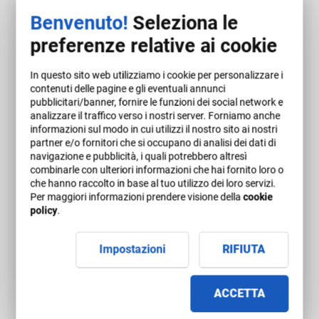
espressa dal voto del test.
Benvenuto!
Seleziona le
preferenze relative ai cookie
Al termine del corso è obbligatoria la compilazione di
un questionario di gradimento affinché l'utente possa
In questo sito web utilizziamo i cookie per personalizzare i
esprimere un giudizio sui diversi aspetti del corso
contenuti delle pagine e gli eventuali annunci
fruito.
pubblicitari/banner, fornire le funzioni dei social network e
analizzare il traffico verso i nostri server. Forniamo anche
Periodo di validità
informazioni sul modo in cui utilizzi il nostro sito ai nostri
partner e/o fornitori che si occupano di analisi dei dati di
navigazione e pubblicità, i quali potrebbero altresì
I corsi e-learning prevedono una durata predeterminata
combinarle con ulteriori informazioni che hai fornito loro o
al momento dell'acquisto.
che hanno raccolto in base al tuo utilizzo dei loro servizi.
Per maggiori informazioni prendere visione della
cookie
policy
.
Attestato
Alla conclusione del corso, è consegnato un attestato
Impostazioni
RIFIUTA
numerato progressivamente dell'avvenuta informazione.
ACCETTA
Soggetto formatore