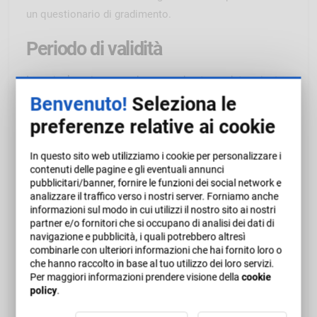
un questionario di gradimento.
Periodo di validità
I corsi e-learning prevedono una durata predeterminata
al momento dell'acquisto.
Benvenuto!
Seleziona le
preferenze relative ai cookie
Attestato
In questo sito web utilizziamo i cookie per personalizzare i
Alla conclusione del corso, è consegnato un attestato
contenuti delle pagine e gli eventuali annunci
numerato progressivamente dell'avvenuta formazione.
pubblicitari/banner, fornire le funzioni dei social network e
analizzare il traffico verso i nostri server. Forniamo anche
informazioni sul modo in cui utilizzi il nostro sito ai nostri
Soggetto formatore
partner e/o fornitori che si occupano di analisi dei dati di
navigazione e pubblicità, i quali potrebbero altresì
combinarle con ulteriori informazioni che hai fornito loro o
che hanno raccolto in base al tuo utilizzo dei loro servizi.
Per maggiori informazioni prendere visione della
cookie
policy
.