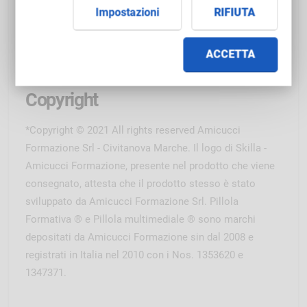
Impostazioni
RIFIUTA
Officine Mentali Srl
Responsabile del progetto formativo: Collaviti Mezzanel
ACCETTA
Claudio
Copyright
*Copyright © 2021 All rights reserved Amicucci
Formazione Srl - Civitanova Marche. Il logo di Skilla -
Amicucci Formazione, presente nel prodotto che viene
consegnato, attesta che il prodotto stesso è stato
sviluppato da Amicucci Formazione Srl. Pillola
Formativa ® e Pillola multimediale ® sono marchi
depositati da Amicucci Formazione sin dal 2008 e
registrati in Italia nel 2010 con i Nos. 1353620 e
1347371.