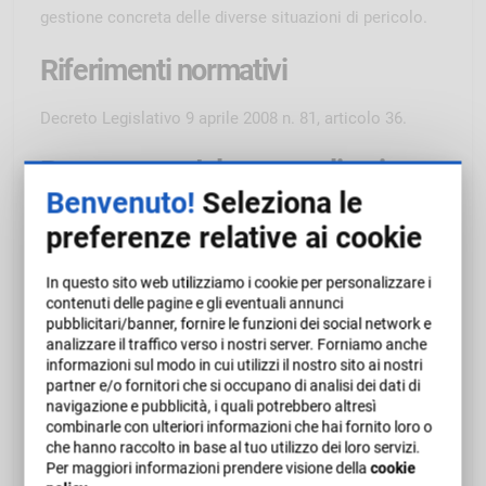
gestione concreta delle diverse situazioni di pericolo.
Riferimenti normativi
Decreto Legislativo 9 aprile 2008 n. 81, articolo 36.
Programma del corso online in e-
Benvenuto!
Seleziona le
Learning Emergenza e piano di
preferenze relative ai cookie
evacuazione in azienda - 30 minuti
In questo sito web utilizziamo i cookie per personalizzare i
Emergenza e piano di evacuazione
contenuti delle pagine e gli eventuali annunci
Il piano di emergenza
pubblicitari/banner, fornire le funzioni dei social network e
La squadra di intervento e di emergenza
analizzare il traffico verso i nostri server. Forniamo anche
informazioni sul modo in cui utilizzi il nostro sito ai nostri
L'allarme
partner e/o fornitori che si occupano di analisi dei dati di
L'evacuazione
navigazione e pubblicità, i quali potrebbero altresì
combinarle con ulteriori informazioni che hai fornito loro o
Formazione e addestramento
che hanno raccolto in base al tuo utilizzo dei loro servizi.
Per maggiori informazioni prendere visione della
cookie
Modalità di verifica