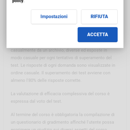
policy
.
dell'apprendimento
Impostazioni
RIFIUTA
L'accertamento dell'apprendimento è svolto tramite il
superamento di un test telematico obbligatorio a
ACCETTA
domande chiuse con correzione automatica al termine
del corso. Il test visualizza domande estratte
casualmente da un archivio, diverse ed esposte in
modo casuale per ogni tentativo di superamento del
test. Le risposte di ogni domanda sono visualizzate in
ordine casuale. Il superamento dei test avviene con
almeno l'80% delle risposte corrette.
La valutazione di efficacia complessiva del corso è
espressa dal voto del test.
Al termine del corso è obbligatoria la compilazione di
un questionario di gradimento affinché l'utente possa
esprimere un giudizio sui diversi aspetti del corso